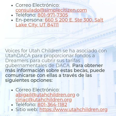
Correo Electrónico:
consulado@simplecitizen.com
Teléfono:
801-971-7305
En-persona:
660 S 200 E, Ste 300, Salt
Lake City, UT 84111
Voices for Utah Children se ha asociado con
UtahDACA para proporcionar fondos a
Dreamers para cubrir sus tarifas
gubernamentales de DACA.
Para obtener
más información sobre estas becas, puede
comunicarse con ellas a través de las
siguientes opciones:
Correo Electrónico:
abigail@utahchildren.org
o
ciriac@utahchildren.org
Teléfono:
801-364-1182
Sitio web:
https://www.utahchildren.org